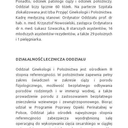
Ponadto, odcinek patologii ciąży i odcinek położniczy.
Oddział liczy łącznie 60 łóżek. Na parterze Szpitala
zlokalizowana jest Izba Przyjęć Ginekologii i Położnictwa.
Kadrę medyczną stanowi: Ordynator Oddziału prof. dr
hab. n. med. Krzysztof Nowosielski, zastępca Ordynatora
dr n. med. Łukasz Szwaczka, 8 starszych asystentów, 16
młodszych asystentów-rezydentów, a także 29 położnych
i 1 pielęgniarka.
DZIAŁALNOŚĆ LECZNICZA ODDZIAŁU
Oddział Ginekologii i Położnictwa jest ośrodkiem III
stopnia referencyjności. W położnictwie zapewnia pełny
zakres świadczeń w zakresie ciąży i porodu
fizjologicznego, możliwość bezpłatnego odbywania
porodów rodzinnych i w immersji wodnej, a także
prowadzenie porodu z zastosowaniem bezpłatnego
znieczulenia wziewnego i zewnątrzoponowego. Biorąc
udział w Programie Poprawy Opieki Perinatalnej w
Polsce, Oddział jako ośrodek najwyższego stopnia
referencyjności zabezpiecza wyodrębnioną salę
operacyjną do wykonywania cięcia cesarskiego w ciągłej