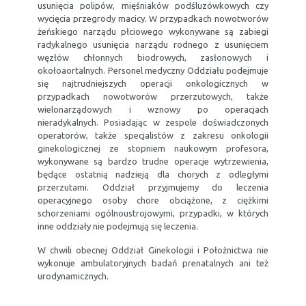
usunięcia polipów, mięśniaków podśluzówkowych czy
wycięcia przegrody macicy. W przypadkach nowotworów
żeńskiego narządu płciowego wykonywane są zabiegi
radykalnego usunięcia narządu rodnego z usunięciem
węzłów chłonnych biodrowych, zasłonowych i
okołoaortalnych. Personel medyczny Oddziału podejmuje
się najtrudniejszych operacji onkologicznych w
przypadkach nowotworów przerzutowych, także
wielonarządowych i wznowy po operacjach
nieradykalnych. Posiadając w zespole doświadczonych
operatorów, także specjalistów z zakresu onkologii
ginekologicznej ze stopniem naukowym profesora,
wykonywane są bardzo trudne operacje wytrzewienia,
będące ostatnią nadzieją dla chorych z odległymi
przerzutami. Oddział przyjmujemy do leczenia
operacyjnego osoby chore obciążone, z ciężkimi
schorzeniami ogólnoustrojowymi, przypadki, w których
inne oddziały nie podejmują się leczenia.
W chwili obecnej Oddział Ginekologii i Położnictwa nie
wykonuje ambulatoryjnych badań prenatalnych ani też
urodynamicznych.