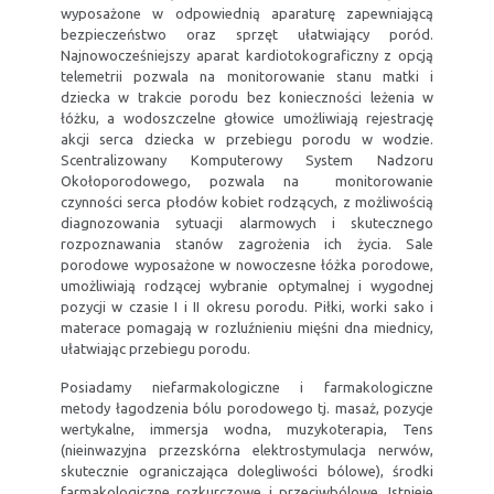
wyposażone w odpowiednią aparaturę zapewniającą
bezpieczeństwo oraz sprzęt ułatwiający poród.
Najnowocześniejszy aparat kardiotokograficzny z opcją
telemetrii pozwala na monitorowanie stanu matki i
dziecka w trakcie porodu bez konieczności leżenia w
łóżku, a wodoszczelne głowice umożliwiają rejestrację
akcji serca dziecka w przebiegu porodu w wodzie.
Scentralizowany Komputerowy System Nadzoru
Okołoporodowego, pozwala na monitorowanie
czynności serca płodów kobiet rodzących, z możliwością
diagnozowania sytuacji alarmowych i skutecznego
rozpoznawania stanów zagrożenia ich życia. Sale
porodowe wyposażone w nowoczesne łóżka porodowe,
umożliwiają rodzącej wybranie optymalnej i wygodnej
pozycji w czasie I i II okresu porodu. Piłki, worki sako i
materace pomagają w rozluźnieniu mięśni dna miednicy,
ułatwiając przebiegu porodu.
Posiadamy niefarmakologiczne i farmakologiczne
metody łagodzenia bólu porodowego tj. masaż, pozycje
wertykalne, immersja wodna, muzykoterapia, Tens
(nieinwazyjna przezskórna elektrostymulacja nerwów,
skutecznie ograniczająca dolegliwości bólowe), środki
farmakologiczne rozkurczowe i przeciwbólowe. Istnieje