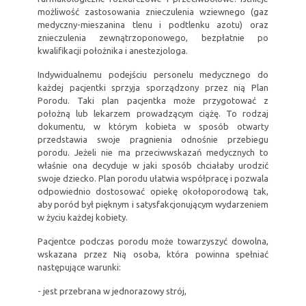
możliwość zastosowania znieczulenia wziewnego (gaz
medyczny-mieszanina tlenu i podtlenku azotu) oraz
znieczulenia zewnątrzoponowego, bezpłatnie po
kwalifikacji położnika i anestezjologa.
Indywidualnemu podejściu personelu medycznego do
każdej pacjentki sprzyja sporządzony przez nią Plan
Porodu. Taki plan pacjentka może przygotować z
położną lub lekarzem prowadzącym ciążę. To rodzaj
dokumentu, w którym kobieta w sposób otwarty
przedstawia swoje pragnienia odnośnie przebiegu
porodu. Jeżeli nie ma przeciwwskazań medycznych to
właśnie ona decyduje w jaki sposób chciałaby urodzić
swoje dziecko. Plan porodu ułatwia współpracę i pozwala
odpowiednio dostosować opiekę okołoporodową tak,
aby poród był pięknym i satysfakcjonującym wydarzeniem
w życiu każdej kobiety.
Pacjentce podczas porodu może towarzyszyć dowolna,
wskazana przez Nią osoba, która powinna spełniać
następujące warunki:
- jest przebrana w jednorazowy strój,