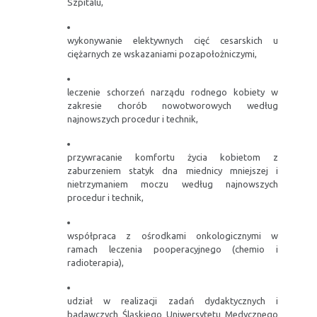
Szpitalu,
wykonywanie elektywnych cięć cesarskich u
ciężarnych ze wskazaniami pozapołożniczymi,
leczenie schorzeń narządu rodnego kobiety w
zakresie chorób nowotworowych według
najnowszych procedur i technik,
przywracanie komfortu życia kobietom z
zaburzeniem statyk dna miednicy mniejszej i
nietrzymaniem moczu według najnowszych
procedur i technik,
współpraca z ośrodkami onkologicznymi w
ramach leczenia pooperacyjnego (chemio i
radioterapia),
udział w realizacji zadań dydaktycznych i
badawczych Śląskiego Uniwersytetu Medycznego