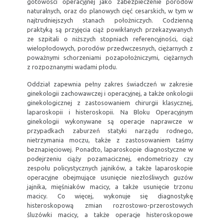
gotowości operacyjnej jako zabezpieczenie porodów
naturalnych, oraz do planowych cięć cesarskich, w tym w
najtrudniejszych stanach położniczych. Codzienną
praktyką są przyjęcia ciąż powikłanych przekazywanych
ze szpitali o niższych stopniach referencyjności, ciąż
wielopłodowych, porodów przedwczesnych, ciężarnych z
poważnymi schorzeniami pozapołożniczymi, ciężarnych
z rozpoznanymi wadami płodu.
Oddział zapewnia pełny zakres świadczeń w zakresie
ginekologii zachowawczej i operacyjnej, a także onkologii
ginekologicznej z zastosowaniem chirurgii klasycznej,
laparoskopii i histeroskopii. Na Bloku Operacyjnym
ginekologii wykonywane są operacje naprawcze w
przypadkach zaburzeń statyki narządu rodnego,
nietrzymania moczu, także z zastosowaniem taśmy
beznapięciowej. Ponadto, laparoskopie diagnostyczne w
podejrzeniu ciąży pozamacicznej, endometriozy czy
zespołu policystycznych jajników, a także laparoskopie
operacyjne obejmujące usunięcie niezłośliwych guzów
jajnika, mięśniaków macicy, a także usunięcie trzonu
macicy. Co więcej, wykonuje się diagnostykę
histeroskopową zmian rozrostowo-przerostowych
śluzówki macicy, a także operacje histeroskopowe