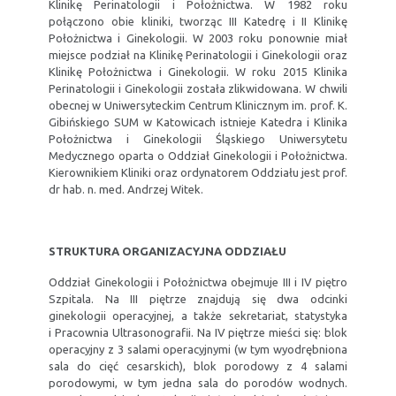
Klinikę Perinatologii i Położnictwa. W 1982 roku
połączono obie kliniki, tworząc III Katedrę i II Klinikę
Położnictwa i Ginekologii. W 2003 roku ponownie miał
miejsce podział na Klinikę Perinatologii i Ginekologii oraz
Klinikę Położnictwa i Ginekologii. W roku 2015 Klinika
Perinatologii i Ginekologii została zlikwidowana. W chwili
obecnej w Uniwersyteckim Centrum Klinicznym im. prof. K.
Gibińskiego SUM w Katowicach istnieje Katedra i Klinika
Położnictwa i Ginekologii Śląskiego Uniwersytetu
Medycznego oparta o Oddział Ginekologii i Położnictwa.
Kierownikiem Kliniki oraz ordynatorem Oddziału jest prof.
dr hab. n. med. Andrzej Witek.
STRUKTURA ORGANIZACYJNA ODDZIAŁU
Oddział Ginekologii i Położnictwa obejmuje III i IV piętro
Szpitala. Na III piętrze znajdują się dwa odcinki
ginekologii operacyjnej, a także sekretariat, statystyka
i Pracownia Ultrasonografii. Na IV piętrze mieści się: blok
operacyjny z 3 salami operacyjnymi (w tym wyodrębniona
sala do cięć cesarskich), blok porodowy z 4 salami
porodowymi, w tym jedna sala do porodów wodnych.