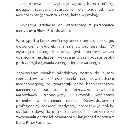
- jest zdrowa i nie wykazuje wyraźnych cech infekcji,
mogącej stanowić zagrożenie dla pacjentek lub
noworodków (gorączka, kaszel, katar, wysypka),
- wykazuje zdolność do współpracy z personelem
medycznym Bloku Porodowego.
W przypadku konieczności wykonania cięcia cesarskiego,
dysponujemy wyodrębnioną salą do cięć cesarskich. W
wybranych sytuacjach możliwa jest obecność w sali
operacyjnej najbliższej i wskazanej przez rodzącą osoby
podczas wykonywania zabiegu cięcia cesarskiego.
Zapewniamy również całodobowy dostęp do lekarzy
specjalistów w zakresie opieki nad noworodkiem
(neonatologów), co gwarantuje pełne bezpieczeństwo
najmniejszym pacjentom od pierwszych chwil po
narodzinach. Propagujemy i aktywnie wspieramy
pacjentki w karmieniu piersią. Doświadczony i
profesjonalny personel medyczny, dostosowuje opiekę
okołoporodową do potrzeb pacjentki i jej rodziny przy
zachowaniu godności, prywatności i intymności zgodnie z
Kartą Praw Pacjenta.